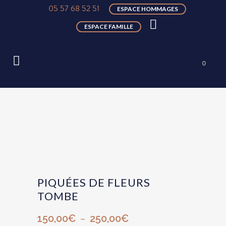
05 57 68 52 51
ESPACE HOMMAGES
ESPACE FAMILLE
0
PIQUÉES DE FLEURS
TOMBE
Plage
–
150,00
€
250,00
€