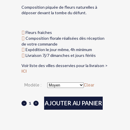
de
Composition piquée de fleurs naturelles à
prix :
déposer devant la tombe du défunt.
150,00€
à
Fleurs fraiches
250,00€
Composition florale réalisées dès réception
de votre commande
Expédition le jour même, 4h minimum
Livraison 7j/7 dimanches et jours fériés
Voir liste des villes desservies pour la livraison >
ICI
Modèle :
Clear
AJOUTER AU PANIER
Piquées
de
fleurs