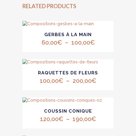
tombe
RELATED PRODUCTS
quantity
Ce
GERBES À LA MAIN
produit
a
Plage
60,00
€
–
100,00
€
plusieurs
de
variations.
Les
prix :
options
Ce
60,00€
peuvent
RAQUETTES DE FLEURS
produit
être
à
a
Plage
100,00
€
–
200,00
€
choisies
plusieurs
100,00€
sur
de
variations.
la
Les
prix :
page
options
du
Ce
100,00€
peuvent
produit
COUSSIN CONIQUE
produit
être
à
a
Plage
120,00
€
–
190,00
€
choisies
plusieurs
200,00€
sur
de
variations.
la
Les