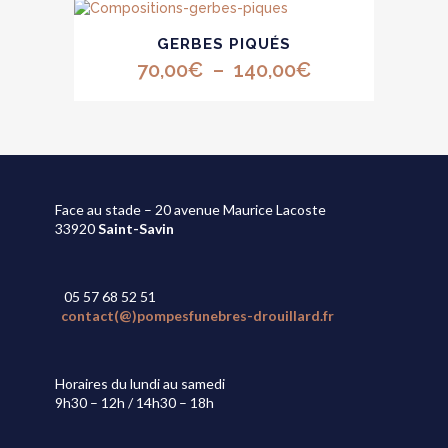
prix :
page
options
du
Ce
120,00€
peuvent
produit
GERBES PIQUÉS
produit
être
à
a
Plage
70,00
€
–
140,00
€
choisies
plusieurs
190,00€
sur
de
variations.
la
Les
prix :
page
options
du
70,00€
peuvent
produit
être
à
choisies
Face au stade – 20 avenue Maurice Lacoste
140,00€
sur
33920
Saint-Savin
la
page
du
produit
05 57 68 52 51
contact(@)pompesfunebres-drouillard.fr
Horaires du lundi au samedi
9h30 – 12h / 14h30 – 18h