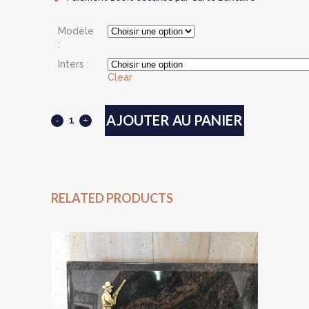
Modèle
:
Inters :
Clear
AJOUTER AU PANIER
Plaque
en
granit
30
RELATED PRODUCTS
X
20
cm
quantity