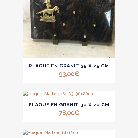
Ce
PLAQUE EN GRANIT 35 X 25 CM
produit
a
93,00
€
plusieurs
variations.
Les
options
Ce
peuvent
PLAQUE EN GRANIT 30 X 20 CM
produit
être
a
78,00
€
choisies
plusieurs
sur
variations.
la
Les
page
options
du